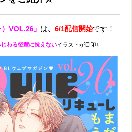
）VOL.26」
は
、
6/1配信開始
です！
いじわる後輩に抗えない
イラスト
が目印
♪