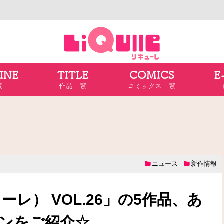
INE
TITLE
COMICS
E
覧
作品一覧
コミックス一覧
ニュース
新作情報
ューレ） VOL.26」の5作品、あ
ンをご紹介☆