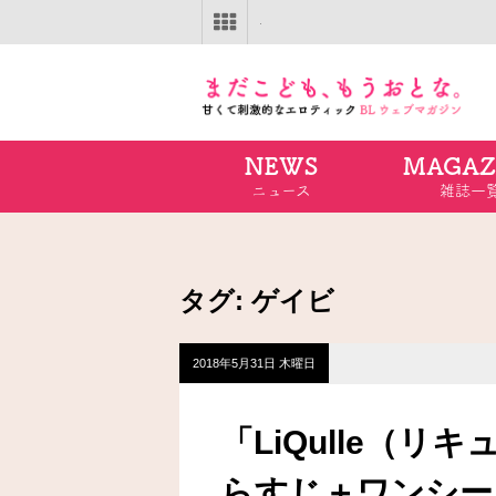
NEWS
MAGAZ
ニュース
雑誌一
タグ:
ゲイビ
2018年5月31日 木曜日
「LiQulle（リキ
らすじ＋ワンシー