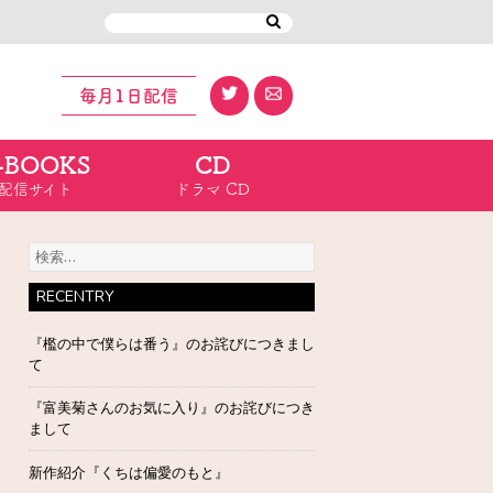
毎月1日配信
-BOOKS
CD
配信サイト
ドラマ CD
検
索:
RECENTRY
『檻の中で僕らは番う』のお詫びにつきまし
て
『富美菊さんのお気に入り』のお詫びにつき
まして
新作紹介『くちは偏愛のもと』