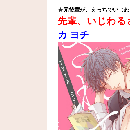
★
元後輩が、えっちでいじわ
先輩、いじわる
カ ヨチ