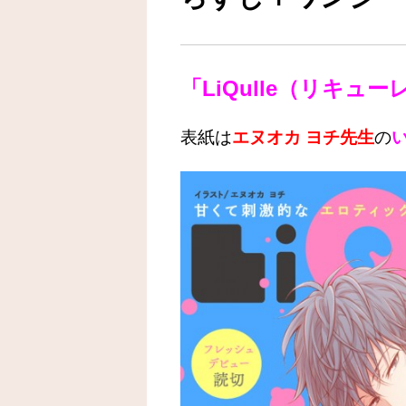
「LiQulle（リキューレ
表紙は
エヌオカ ヨチ先生
の