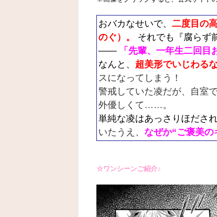
おバカなせいで、
二度目の
のぐ）。
それでも『腐らず
――
「先輩、一年生二回目
なんと、
超美形でいじわる
スになってしまう！
警戒していた凌だが、自室
外優しくて……。
単純な凌はあっさりほださ
いたうえ、
なぜか“ご褒美の
☆ワンシーンご紹介♪