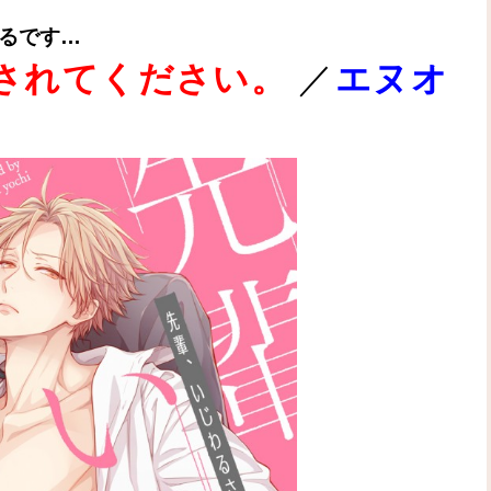
るです…
されてください。
／
エヌオ