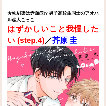
★幼馴染は赤面症!? 男子高校生同士のアオハ
ル恋人ごっこ
はずかしいこと我慢した
い (step.4
)
／
芥原 圭