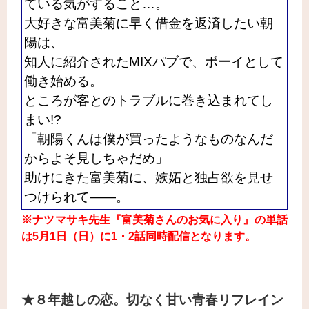
ている気がすること…。
大好きな富美菊に早く借金を返済したい朝
陽は、
知人に紹介されたMIXパブで、ボーイとして
働き始める。
ところが客とのトラブルに巻き込まれてし
まい!?
「朝陽くんは僕が買ったようなものなんだ
からよそ見しちゃだめ」
助けにきた富美菊に、嫉妬と独占欲を見せ
つけられて――。
※ナツマサキ先生『富美菊さんのお気に入り』の単話
は5月1日（日）に1・2話同時配信となります。
★８年越しの恋。切なく甘い青春リフレイン