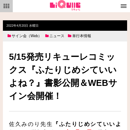
メ
ニ
ュ
ー
2022年4月20日 水曜日
サイン会（Web）
ニュース
単行本情報
5/15発売リキューレコミッ
クス『ふたりじめシていい
よね？』書影公開＆WEBサ
イン会開催！
佐久みのり先生
『ふたりじめシていいよ