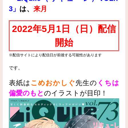
3」
は
、
来月
2022年5月1日（日
）配信
開始
※配信サイトにより配信日が前後する可能性があります
です。
表紙は
こめおかしぐ
先生
の
くちは
偏愛のもと
の
イラストが目印！