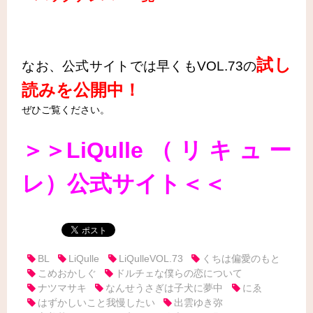
試し
なお、公式サイトでは早くもVOL.73の
読みを公開中！
ぜひご覧ください。
＞＞LiQulle（リキュー
レ）公式サイト＜＜
BL
LiQulle
LiQulleVOL.73
くちは偏愛のもと
こめおかしぐ
ドルチェな僕らの恋について
ナツマサキ
なんせうさぎは子犬に夢中
にゑ
はずかしいこと我慢したい
出雲ゆき弥