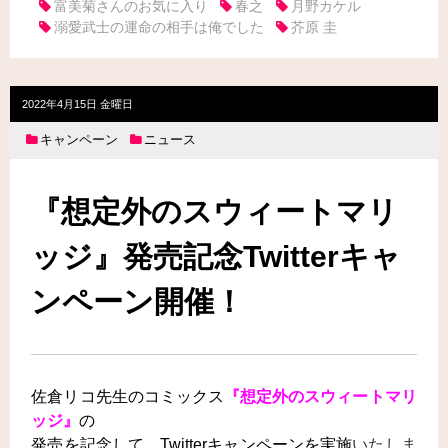
富美菊さんのお気に入り
春之
月野カケル
溺愛武士の運命の相手は俺でした
芥原 圭
2022年4月15日 金曜日
キャンペーン
ニュース
『想定外のスウィートマリ
ッジ』発売記念Twitterキャ
ンペーン開催！
佐倉リコ先生の
コミックス
『想定外のスウィートマリ
ッジ』
の
発売を記念して、
Twitter
キャンペーンを実施
いたしま