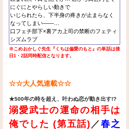
にぐにとやらしい動きで
いじられたら、下半身の疼きが止まらなく
なってしまい――…
口フェチ部下×裏アカ上司の禁断のフェティ
シズムラブ
※こめおかしぐ先生『くちは偏愛のもと』の単話は後
日1・2話同時配信となります。
☆☆大人気連載
☆☆
★500年の時を超え、叶わぬ恋が動き出す!?
溺愛武士の運命の相手は
俺でした (第五話)
／
春之