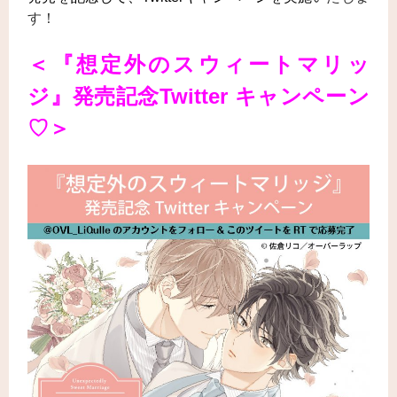
す！
＜『想定外のスウィートマリッ
ジ
』発売記念
Twitter キャンペーン
♡＞