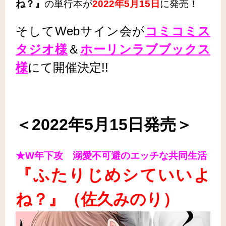
ね？』
の単行本が
2022年5月15日
に発売！
そしてWebサイン会が
コミコミス
タジオ様
＆
ホーリンラブブックス
様
にて開催決定!!
＜2022年5月15日発売＞
★W年下攻 溺愛不可避のエッチな共同生活
『ふたりじめシていいよ
ね？
』（佐久みのり
）