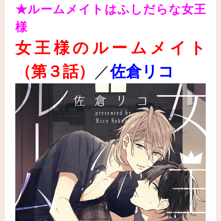
★ルームメイトはふしだらな女王
様
女王様のルームメイト
（第３話
）
／
佐倉リコ