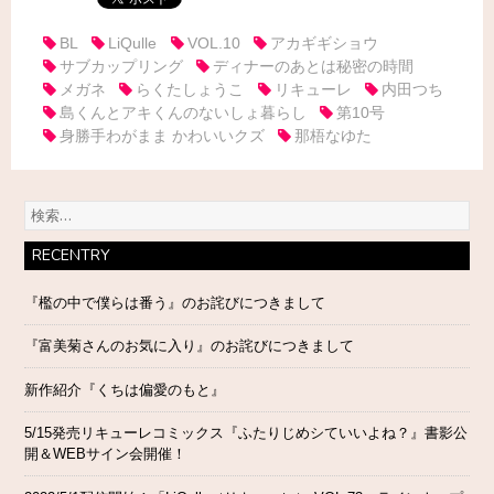
BL
LiQulle
VOL.10
アカギギショウ
サブカップリング
ディナーのあとは秘密の時間
メガネ
らくたしょうこ
リキューレ
内田つち
島くんとアキくんのないしょ暮らし
第10号
身勝手わがまま かわいいクズ
那梧なゆた
検
索:
RECENTRY
『檻の中で僕らは番う』のお詫びにつきまして
『富美菊さんのお気に入り』のお詫びにつきまして
新作紹介『くちは偏愛のもと』
5/15発売リキューレコミックス『ふたりじめシていいよね？』書影公
開＆WEBサイン会開催！