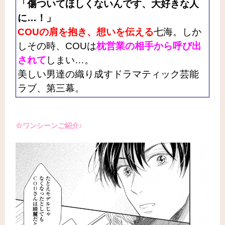
「傷ついてほしくないんです、大好きな人
に…！」
COUの肩を抱き、想いを伝える
七海。しか
しその時、COUは
枕営業の相手から呼び出
されて
しまい…。
美しい男達の織り成すドラマティック芸能
ラブ、第三幕。
☆ワンシーンご紹介♪