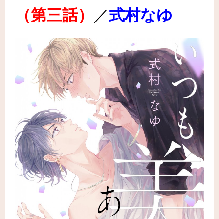
（第三話
）
／
式村なゆ