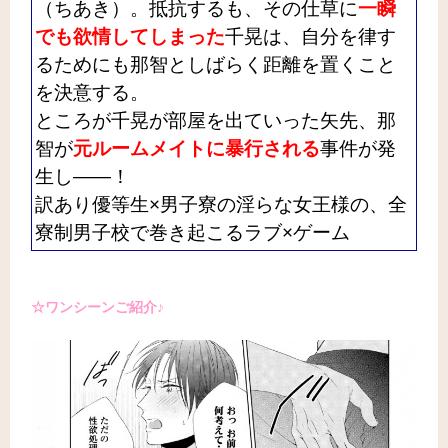
（ちあき）。抵抗するも、その仕草に
一瞬
でも欲情してしまった
千晃は、自分を律す
るためにも那智としばらく距離を置くこと
を決意する。
ところが千晃が部屋を出ていった矢先、那
智が
元ルームメイトに暴行される
事件が発
生し――！
訳あり優等生×男子寮の淫らな女王様の、全
寮制男子校で巻き起こるラブ×ゲーム
☆ワンシーンご紹介♪