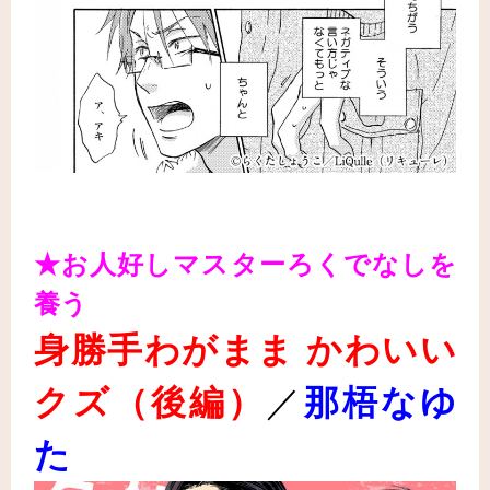
★お人好しマスターろくでなしを
養う
身勝手わがまま かわいい
クズ（後編）
／
那梧なゆ
た