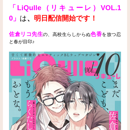
「LiQulle（リキューレ）VOL.1
0」
は
、
明日配信開始です！
佐倉リコ先生
色香
の、高校生らしからぬ
を放つ忍
と春
が目印♪