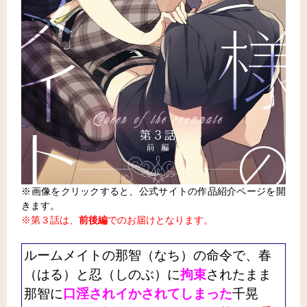
※画像をクリックすると、公式サイトの作品紹介ページを開
きます。
※第３話は、
前後編
でのお届けとなります。
ルームメイトの那智（なち）の命令で、春
（はる）と忍（しのぶ）に
拘束
されたまま
那智に
口淫されイかされてしまった
千晃