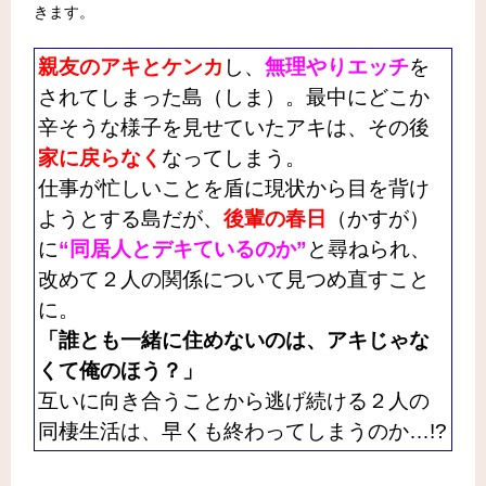
きます。
親友のアキとケンカ
し、
無理やりエッチ
を
されてしまった島（しま）。最中にどこか
辛そうな様子を見せていたアキは、その後
家に戻らなく
なってしまう。
仕事が忙しいことを盾に現状から目を背け
ようとする島だが、
後輩の春日
（かすが）
に
“同居人とデキているのか”
と尋ねられ、
改めて２人の関係について見つめ直すこと
に。
「誰とも一緒に住めないのは、アキじゃな
くて俺のほう？」
互いに向き合うことから逃げ続ける２人の
同棲生活は、早くも終わってしまうのか…!?