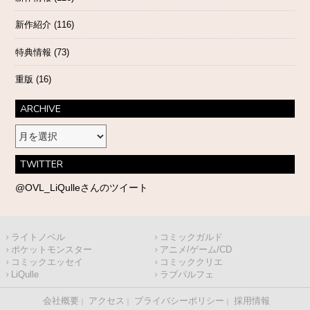
新作紹介
(116)
特典情報
(73)
重版
(16)
ARCHIVE
ARCHIVE
TWITTER
@OVL_LiQulleさんのツイート
ライトノベル
コミックガルド
ポケットモンスター
アニメ/ゲーム/CD
コミックエッセイ
コミッククリエ
LiQulle
ラブパルフェ
会社概要
アクセス
プライバシーポリシー
採用情報