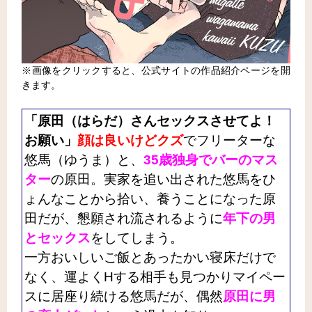
※画像をクリックすると、公式サイトの作品紹介ページを開
きます。
「原田（はらだ）さんセックスさせてよ！
お願い」
顔は良いけどクズ
でフリーターな
悠馬（ゆうま）と、
35歳独身でバーのマス
ター
の原田。実家を追い出された悠馬をひ
ょんなことから拾い、養うことになった原
田だが、懇願され流されるように
年下の男
とセックス
をしてしまう。
一方おいしいご飯とあったかい寝床だけで
なく、運よくHする相手も見つかりマイペー
スに居座り続ける悠馬だが、偶然
原田に男