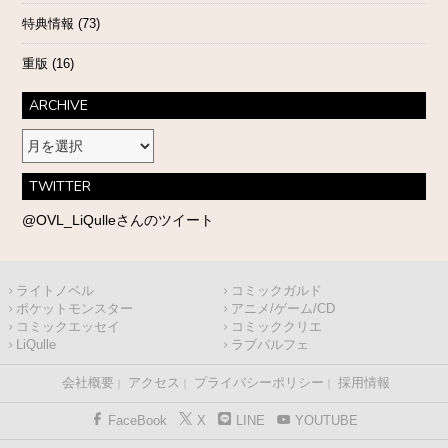
特典情報
(73)
重版
(16)
ARCHIVE
ARCHIVE
TWITTER
@OVL_LiQulleさんのツイート
ライトノベル
コミックガルド
ポケットモンスター
アニメ/ゲーム/CD
コミックエッセイ
コミッククリエ
LiQulle
ラブパルフェ
会社概要
アクセス
プライバシーポリシー
採用情報
FaceBook
X
LINE
YOUTUBE