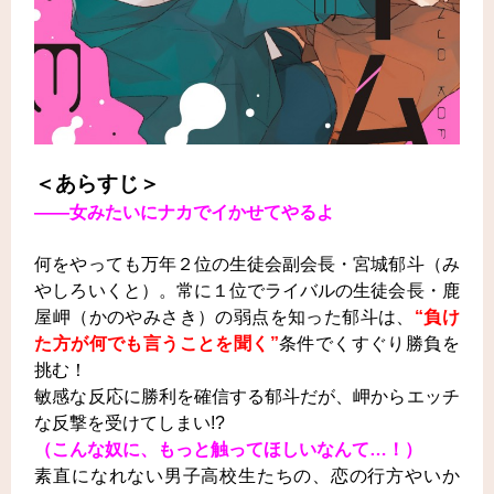
＜あらすじ＞
――女みたいにナカでイかせてやるよ
何をやっても万年２位の生徒会副会長・宮城郁斗（み
やしろいくと）。常に１位でライバルの生徒会長・鹿
屋岬（かのやみさき）の弱点を知った郁斗は、
“負け
た方が何でも言うことを聞く”
条件でくすぐり勝負を
挑む！
敏感な反応に勝利を確信する郁斗だが、岬からエッチ
な反撃を受けてしまい!?
（こんな奴に、もっと触ってほしいなんて…！）
素直になれない男子高校生たちの、恋の行方やいか