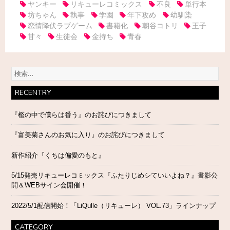
ヤンキー
リキューレコミックス
不良
単行本
坊ちゃん
執事
学園
年下攻め
幼馴染
恋情降伏ラブゲーム
書籍化
朝谷コトリ
王子
甘々
生徒会
金持ち
青春
検
索:
RECENTRY
『檻の中で僕らは番う』のお詫びにつきまして
『富美菊さんのお気に入り』のお詫びにつきまして
新作紹介『くちは偏愛のもと』
5/15発売リキューレコミックス『ふたりじめシていいよね？』書影公
開＆WEBサイン会開催！
2022/5/1配信開始！「LiQulle（リキューレ） VOL.73」ラインナップ
CATEGORY