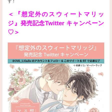
す！
＜『想定外のスウィートマリッ
ジ
』発売記念
Twitter キャンペーン
♡＞