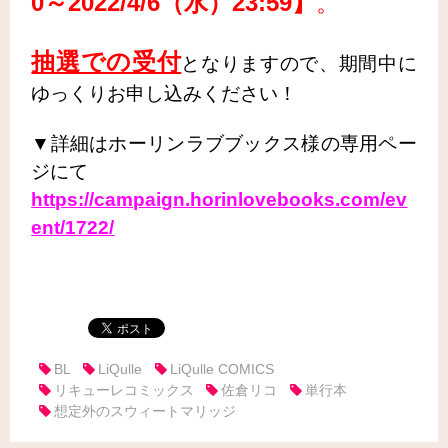
0～2022/4/6（水）23:59】
。
抽選での受付
となりますので、期間中に
ゆっくりお申し込みください！
▼詳細はホーリンラブブックス様の専用ペー
ジにて
https://campaign.horinlovebooks.com/ev
ent/1722/
.
BL
LiQulle
LiQulle COMICS
リキューレコミックス
佐倉リコ
単行本
想定外のスウィートマリッジ