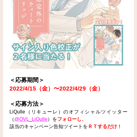
＜応募期間＞
2022/4
/15
（金）〜2022/4/29（金
）
＜応募方法＞
LiQulle（リキューレ）のオフィシャルツイッター
（
@OVL_LiQulle
）を
フォローし、
該当のキャンペーン告知ツイートを
ＲＴするだけ
！