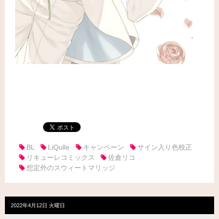
・
BL
LiQulle
キャンペーン
サイン入り色校正
リキューレコミックス
佐倉リコ
想定外のスウィートマリッジ
2022年4月12日 火曜日