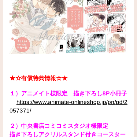
★☆有償特典情報☆★
１）アニメイト様限定 描き下ろし8P小冊子
https://www.animate-onlineshop.jp/pn/pd/2
057371/
２）中央書店コミコミスタジオ様限定
描き下ろしアクリルスタンド付きコースター