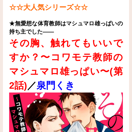
☆☆大人気シリーズ
☆☆
★無愛想な体育教師はマシュマロ雄っぱいの
持ち主でした――
その胸、触れてもいいで
すか？〜コワモテ教師の
マシュマロ雄っぱい〜(第
2話
)
／
泉門くき