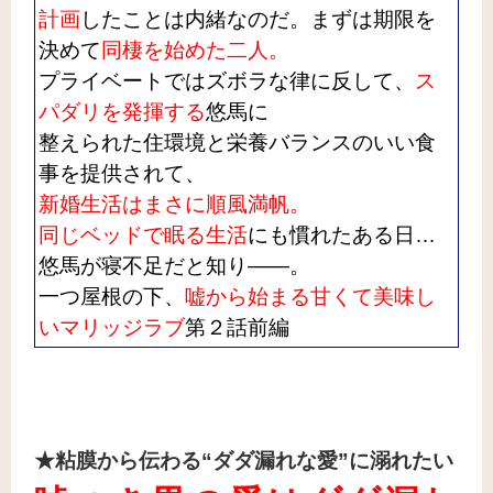
計画
したことは内緒なのだ。まずは期限を
決めて
同棲を始めた二人。
プライベートではズボラな律に反して、
ス
パダリを発揮する
悠馬に
整えられた住環境と栄養バランスのいい食
事を提供されて、
新婚生活はまさに順風満帆。
同じベッドで眠る生活
にも慣れたある日…
悠馬が寝不足だと知り――。
一つ屋根の下、
嘘から始まる甘くて美味し
いマリッジラブ
第２話前編
★粘膜から伝わる“ダダ漏れな愛”に溺れたい