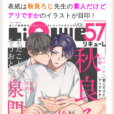
表紙は
秋良ろじ
先生
の
素人だけど
アリですか
の
イラストが目印！