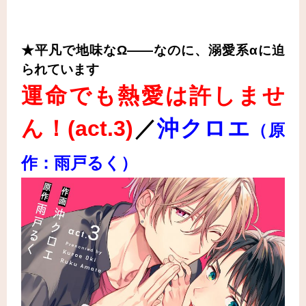
★平凡で地味なΩ――なのに、溺愛系αに迫
られています
運命でも熱愛は許しませ
ん！(act.3
)
／
沖クロエ
（原
作：雨戸るく）