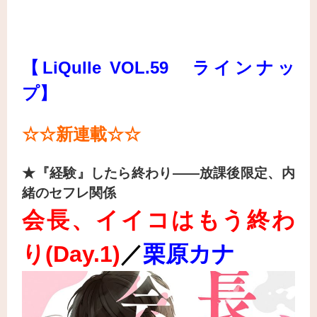
【LiQulle VOL.59 ラインナッ
プ】
☆☆新連載
☆☆
★『経験』したら終わり――放課後限定、内
緒のセフレ関係
会長、イイコはもう終わ
り(Day.1
)
／
栗原カナ