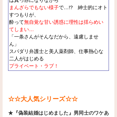
は真っ赤になりながら
まんざらでもない様子
で…!? 紳士的にオト
すつもりが、
酔って
無自覚な甘い誘惑に理性は揺らめい
てしまい…
「一条さんがそんなだから、遠慮しませ
ん」
スパダリ弁護士と美人薬剤師、仕事熱心な
二人がはじめる
プライベート・ラブ！
☆☆大人気シリーズ
☆☆
★『偽装結婚はじめました』男同士のワケあ