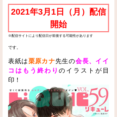
2021年3月1日（月
）配信
開始
※配信サイトにより配信日が前後する可能性があります
です。
表紙は
栗原カナ
先生
の
会長、イイ
コはもう終わり
の
イラストが目
印！