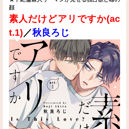
顔
素人だけどアリですか
(ac
t.1
)
／
秋良ろじ