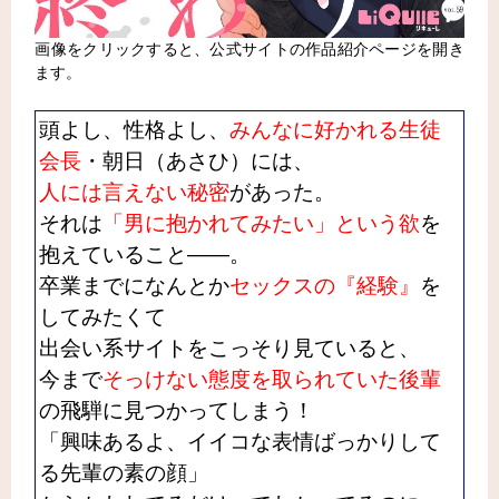
画像をクリックすると、公式サイトの作品紹介ページを開き
ます。
頭よし、性格よし、
みんなに好かれる生徒
会長
・朝日（あさひ）には、
人には言えない秘密
があった。
それは
「男に抱かれてみたい」という欲
を
抱えていること――。
卒業までになんとか
セックスの『経験』
を
してみたくて
出会い系サイトをこっそり見ていると、
今まで
そっけない態度を取られていた後輩
の飛騨に見つかってしまう！
「興味あるよ、イイコな表情ばっかりして
る先輩の素の顔」