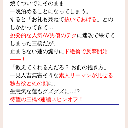
焼くついでにそのまま
一晩泊めることになってしまう。
すると「お礼も兼ねて
抜いてあげる
」との
しかかってきて…
挑発的な人気AV男優のテク
に速攻で果てて
しまった三橋だが、
止まらない蓮の煽りに
ド絶倫で反撃開始
――！
「教えてくれるんだろ？ お前の抱き方」
一見人畜無害そうな
素人リーマンが見せる
独占欲と雄の顔
に、
生意気な蓮もグズグズに…!?
待望の三橋×蓮編スピンオフ！