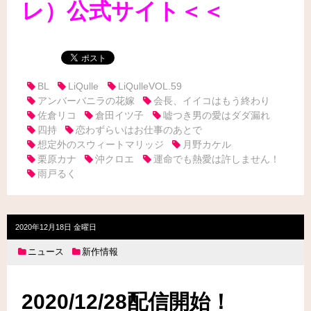
レ）公式サイト＜＜
BL
LiQulle
LiQulleVOL.59
アンバーバニラの花嫁
会長、イイコはもう終わり
佐倉リコ
倉田イツ子
嘘つき男の愛はダダ漏れ
四持
恋わずらいはお仕事のあとで
想定外のスウィートマリッジ
月野カケル
栗原カナ
沖クロエ
運命でも熱愛は許しません！
雨戸るく
2020年12月18日 金曜日
ニュース
新作情報
2020/12/28配信開始！