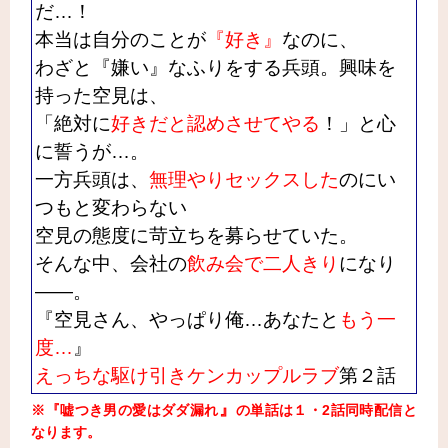
だ…！
本当は自分のことが
『好き』
なのに、
わざと『嫌い』なふりをする兵頭。興味を
持った空見は、
「絶対に
好きだと認めさせてやる
！」と心
に誓うが…。
一方兵頭は、
無理やりセックスした
のにい
つもと変わらない
空見の態度に苛立ちを募らせていた。
そんな中、
会社の
飲み会で二人きり
になり
――。
『空見さん、やっぱり俺…あなたと
もう一
度…
』
えっちな駆け引きケンカップルラブ
第２話
』
※『嘘つき男の愛はダダ漏れ
の単話は１・2話同時配信と
なります。