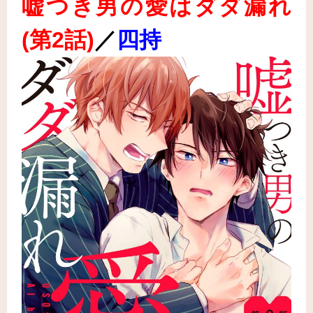
嘘つき男の愛はダダ漏れ
(第2話
)
／
四持