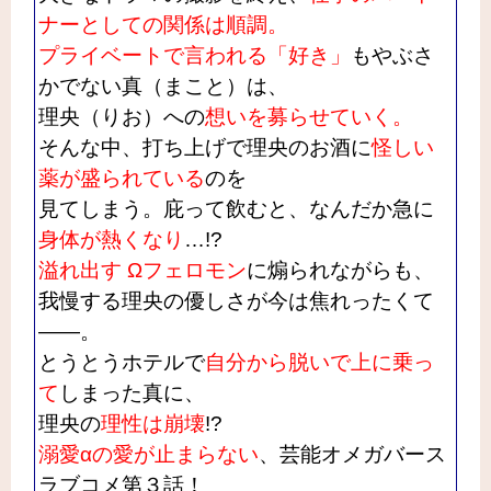
ナーとしての関係は順調。
プライベートで言われる「好き」
もやぶさ
かでない真（まこと）は、
理央（りお）への
想いを募らせていく。
そんな中、打ち上げで理央のお酒に
怪しい
薬が盛られている
のを
見てしまう。庇って飲むと、なんだか急に
身体が熱くなり
…!?
溢れ出す Ωフェロモン
に煽られながらも、
我慢する理央の優しさが今は焦れったくて
――。
とうとうホテルで
自分から脱いで上に乗っ
て
しまった真に、
理央の
理性は崩壊
!?
溺愛αの愛が止まらない
、芸能オメガバース
ラブコメ第３話！