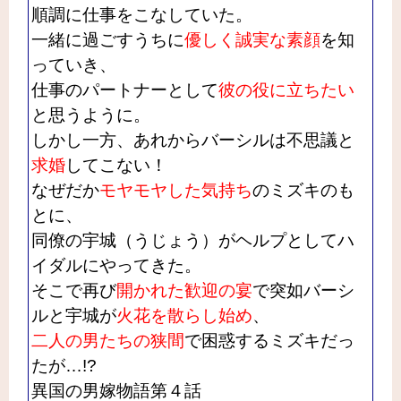
順調に仕事をこなしていた。
一緒に過ごすうちに
優しく誠実な素顔
を知
っていき、
仕事のパートナーとして
彼の役に立ちたい
と思うように。
しかし一方、あれからバーシルは不思議と
求婚
してこない！
なぜだか
モヤモヤした気持ち
のミズキのも
とに、
同僚の宇城（うじょう）がヘルプとしてハ
イダルにやってきた。
そこで再び
開かれた歓迎の宴
で突如バーシ
ルと宇城が
火花を散らし始め
、
二人の男たちの狭間
で困惑するミズキだっ
たが…!?
異国の男嫁物語第４話