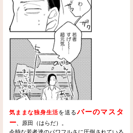
バーのマスタ
気ままな独身生活
を送る
ー
、原田（はらだ）。
今時な若者達のパワフルさに圧倒されている