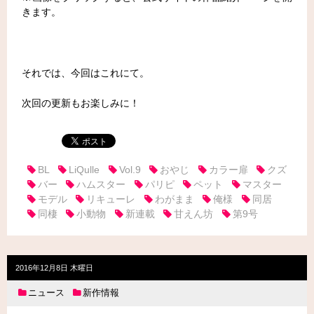
きます。
それでは、今回はこれにて。
次回の更新もお楽しみに！
BL
LiQulle
Vol.9
おやじ
カラー扉
クズ
バー
ハムスター
パリピ
ペット
マスター
モデル
リキューレ
わがまま
俺様
同居
同棲
小動物
新連載
甘えん坊
第9号
2016年12月8日 木曜日
ニュース
新作情報