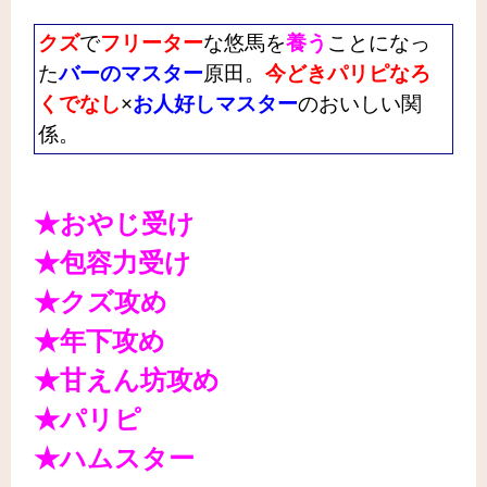
クズ
で
フリーター
な悠馬を
養う
ことになっ
た
バーのマスター
原田。
今どきパリピなろ
くでなし
×
お人好しマスター
のおいしい関
係。
★おやじ受け
★包容力受け
★クズ攻め
★年下攻め
★甘えん坊攻め
★パリピ
★ハムスター