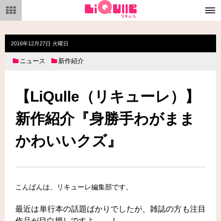
メ
ニ
ュ
ー
2016年12月27日 火曜日
ニュース
新作紹介
【LiQulle（リキューレ）】
新作紹介『身勝手わがまま
かわいいクズ』
こんばんは、リキューレ編集部です。
最近は単行本の話題ばかりでしたが、雑誌の方も注目
作品が目白押しですよ……！