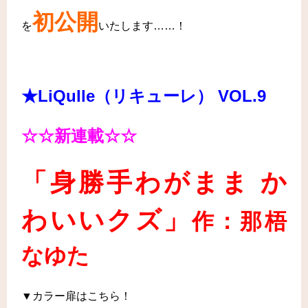
初公開
を
いたします……
！
★LiQulle（リキューレ） VOL.9
☆☆新連載☆☆
「身勝手わがまま か
わいいクズ」
作：那梧
なゆた
▼カラー扉はこちら！