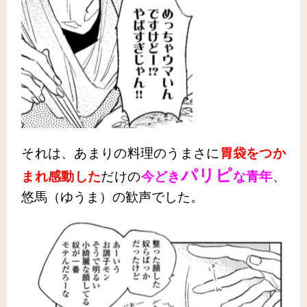
それは、あまりの料理のうまさに
胃袋をつか
パリピ
まれ感動した
だけの
今どき
な青年
、
悠馬（ゆうま）の歓声でし
た。