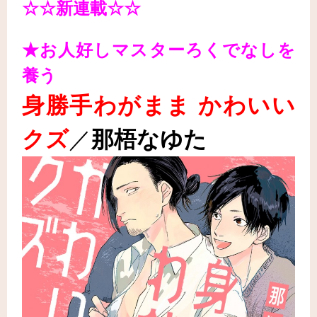
☆☆新連載☆☆
★お人好しマスターろくでなしを
養う
身勝手わがまま かわいい
クズ
／
那梧なゆた