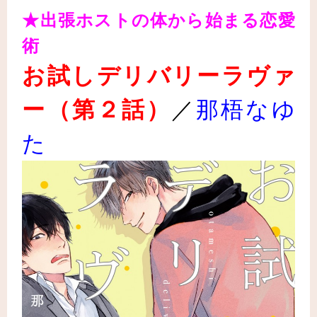
★出張ホストの体から始まる恋愛
術
お試しデリバリーラヴァ
ー（第２話）
／
那梧なゆ
た