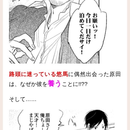
路頭に迷っている悠馬
に偶然出会った原田
養う
は、なぜか彼を
ことに!!??
そして……