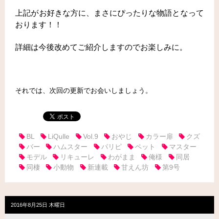
上記がお好きな方に、まさにぴったりな物語となって
おります！！
詳細は今後改めてご紹介しますのでお楽しみに。
それでは、次回の更新でお会いしましょう。
BL
LiQulle
Vol.9
おやじ
カラー扉
クズ
バー
ハムスター
パリピ
ペット
マスター
モデル
リキューレ
わがまま
俺様
同居
同棲
小動物
新連載
甘えん坊
第9号
2016年8月25日 木曜日