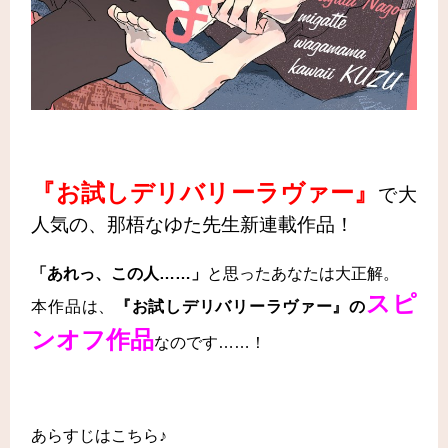
『お試しデリバリーラヴァー』
で大
人気の、那梧なゆた先生新連載作品！
「あれっ、この人……」
と思ったあなたは大正解。
スピ
本作品は、
『お試しデリバリーラヴァー』
の
ンオフ作品
なのです……！
あらすじはこちら♪