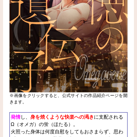
※画像をクリックすると、公式サイトの作品紹介ページを開
きます。
発情
し、
身を焼くような快楽への渇き
に支配される
Ω（オメガ）の蛍（ほたる）。
火照った身体は何度自慰をしてもおさまらず、思わ