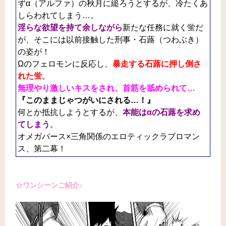
ずα（アルファ）の秋月に縋ろうとするが、冷たくあ
しらわれてしまう…。
淫らな欲望を持て余しながら
新たな任務に就く蛍だ
が、そこには以前接触した刑事・石蕗（つわぶき）
の姿が！
Ωのフェロモンに反応し、
暴走する石蕗に押し倒さ
れた蛍
。
無理やり激しいキスをされ、首筋を舐められて…
『このままじゃつがいにされる…！』
何とか抵抗しようとするが、
本能はαの石蕗を求め
てしまう
。
オメガバース×三角関係のエロティックラブロマン
ス、第二幕！
☆ワンシーンご紹介♪