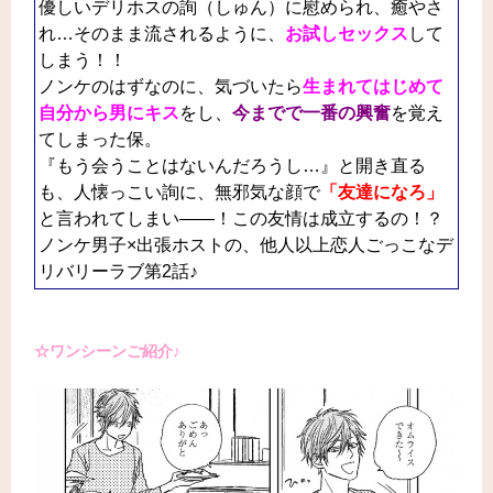
優しいデリホスの詢（しゅん）に慰められ、癒やさ
れ…そのまま流されるように、
お
試しセックス
して
しまう！！
ノンケのはずなのに、気づいたら
生まれてはじめて
自分から男にキス
をし、
今までで一番の興奮
を覚え
てしまった保。
『もう会うことはないんだろうし…』と開き直る
も、人懐っこい詢に、無邪気な顔で
「友達になろ」
と言われてしまい――！この友情は成立するの！？
ノンケ男子×出張ホストの、他人以上恋人ごっこなデ
リバリーラブ第2話♪
☆ワンシーンご紹介♪