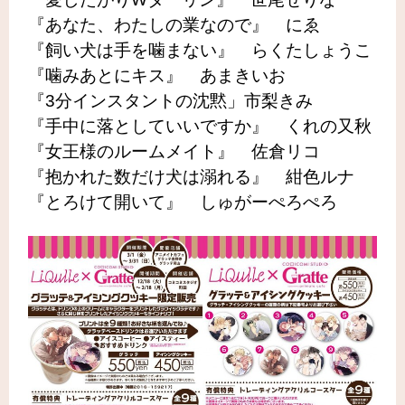
『あなた、わたしの業なので』 にゑ
『飼い犬は手を噛まない』 らくたしょうこ
『噛みあとにキス』 あまきいお
『3分インスタントの沈黙」市梨きみ
『手中に落としていいですか』 くれの又秋
『女王様のルームメイト』 佐倉リコ
『抱かれた数だけ犬は溺れる』 紺色ルナ
『とろけて開いて』 しゅがーぺろぺろ