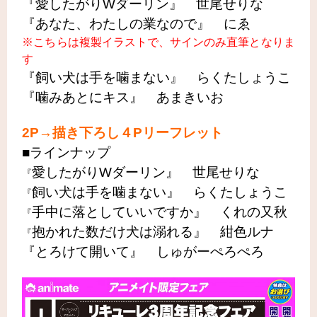
『愛したがりWダーリン』 世尾せりな
『あなた、わたしの業なので』 にゑ
※こちらは複製イラストで、サインのみ直筆となりま
す
『飼い犬は手を噛まない』 らくたしょうこ
『噛みあとにキス』 あまきいお
2P→描き下ろし４Pリーフレット
■ラインナップ
愛したがりWダーリン』 世尾せりな
『
飼い犬は手を噛まない』 らくたしょうこ
『
手中に落としていいですか』 くれの又秋
『
抱かれた数だけ犬は溺れる』 紺色ルナ
『
『とろけて開いて』 しゅがーぺろぺろ