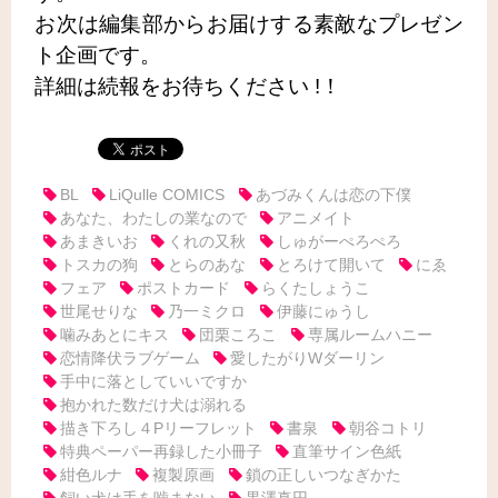
お次は編集部からお届けする素敵なプレゼン
ト企画です。
詳細は続報をお待ちください !！
BL
LiQulle COMICS
あづみくんは恋の下僕
あなた、わたしの業なので
アニメイト
あまきいお
くれの又秋
しゅがーぺろぺろ
トスカの狗
とらのあな
とろけて開いて
にゑ
フェア
ポストカード
らくたしょうこ
世尾せりな
乃一ミクロ
伊藤にゅうし
噛みあとにキス
団栗ころこ
専属ルームハニー
恋情降伏ラブゲーム
愛したがりWダーリン
手中に落としていいですか
抱かれた数だけ犬は溺れる
描き下ろし４Pリーフレット
書泉
朝谷コトリ
特典ペーパー再録した小冊子
直筆サイン色紙
紺色ルナ
複製原画
鎖の正しいつなぎかた