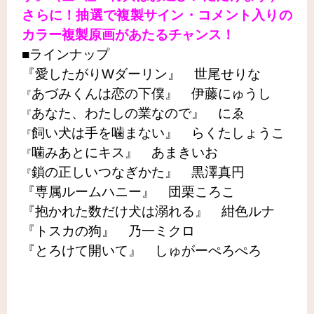
さらに！抽選で複製サイン・コメント入りの
カラー複製原画があたるチャンス！
■ラインナップ
『愛したがりWダーリン』 世尾せりな
あづみくんは恋の下僕』 伊藤にゅうし
『
あなた、わたしの業なので』 にゑ
『
飼い犬は手を噛まない』 らくたしょうこ
『
噛みあとにキス』 あまきいお
『
鎖の正しいつなぎかた』 黒澤真円
『
『専属ルームハニー』 団栗ころこ
『抱かれた数だけ犬は溺れる』 紺色ルナ
『トスカの狗』 乃一ミクロ
『とろけて開いて』 しゅがーぺろぺろ