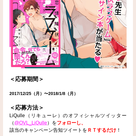
＜応募期間＞
2017/12/25（月）〜2018/1/8（月）
＜応募方法＞
LiQulle（リキューレ）のオフィシャルツイッター
（
@OVL_LiQulle
）を
フォローし、
該当のキャンペーン告知ツイートを
ＲＴするだけ
！