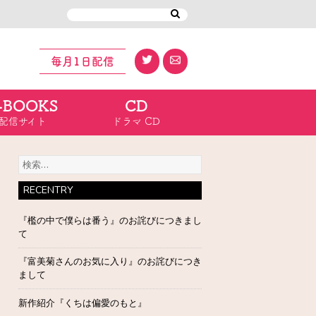
毎月1日配信
-BOOKS
CD
配信サイト
ドラマ CD
検
索:
RECENTRY
『檻の中で僕らは番う』のお詫びにつきまし
て
『富美菊さんのお気に入り』のお詫びにつき
まして
新作紹介『くちは偏愛のもと』