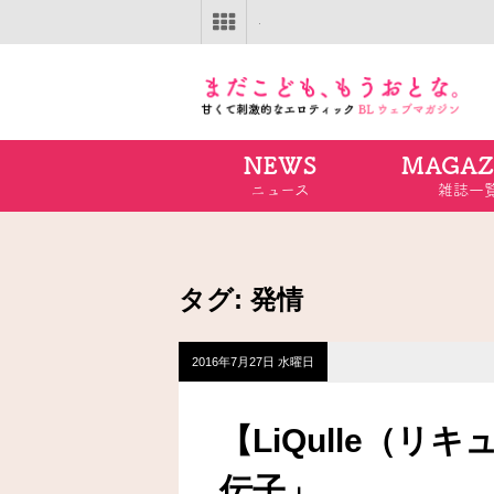
NEWS
MAGAZ
ニュース
雑誌一
タグ:
発情
2016年7月27日 水曜日
【LiQulle（
伝子」