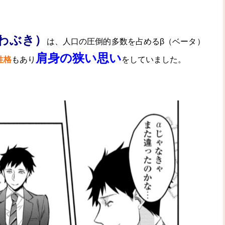
わぶき）
は、人口の圧倒的多数を占めるβ（ベータ）
肩身の狭い思い
性格
もあり
をしていました。