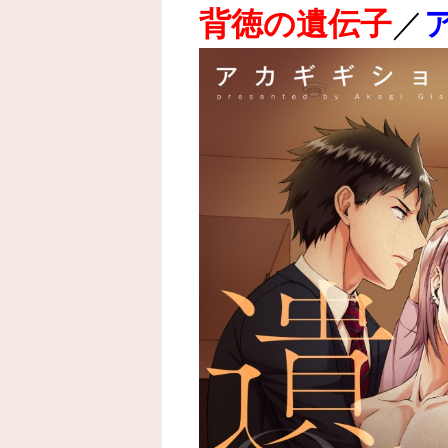
背徳の遺伝子
／