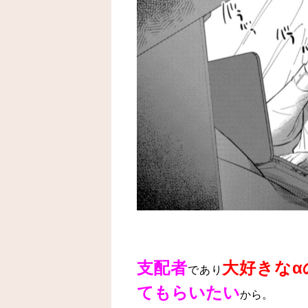
支配者
大好きなα
であり
てもらいたい
から。