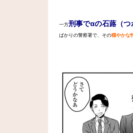
刑事でαの石蕗（つ
一方
ばかりの警察署で、その
穏やかな