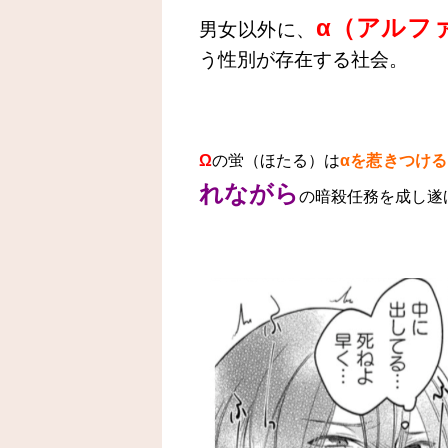
α（アルフ
男女以外に、
う性別が存在する社会。
Ω
の蛍（ほたる）は
αを惹きつける
れながら
の暗殺任務を成し遂