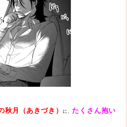
の
秋月（あきづき）
たくさん抱い
に、