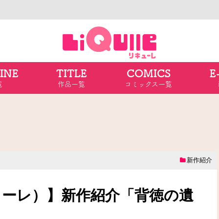
INE
TITLE
COMICS
E
覧
作品一覧
コミックス一覧
新作紹介
リキューレ）】新作紹介「背徳の遺