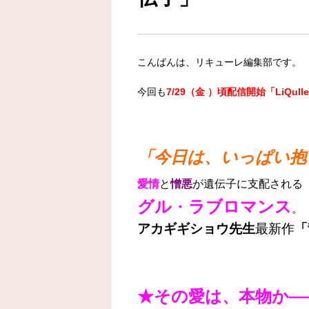
こんばんは、リキューレ編集部です。
今回も
7/29（金 ）頃配信開始「LiQull
「今日は、いっぱい抱
愛情
と
憎悪
が遺伝子に支配される
グル
・
ラブロマンス
。
アカギギショウ先生
最新作
「
★その愛は、本物か―