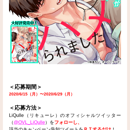
＜応募期間＞
2020/6
/15
（月）〜2020/6/29（月）
＜応募方法＞
LiQulle（リキューレ）のオフィシャルツイッター
（
@OVL_LiQulle
）を
フォローし、
該当のキャンペーン告知ツイートを
ＲＴするだけ
！