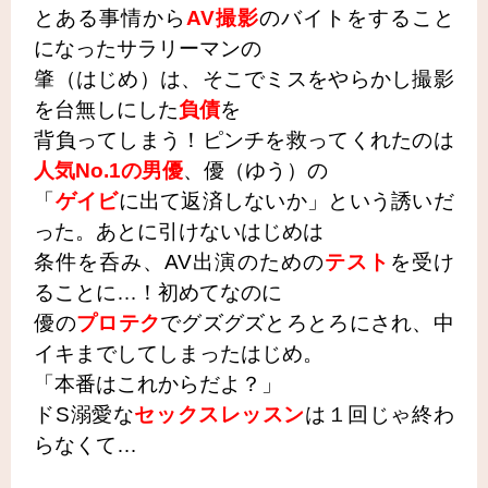
とある事情から
AV撮影
のバイトをすること
になったサラリーマンの
肇
（はじめ）は、そこでミスをやらかし撮影
を台無しにした
負債
を
背負ってしまう！ピンチを救ってくれたのは
人気No.1の男優
、優（ゆう）の
「
ゲイビ
に出て返済しないか」という誘いだ
った。あとに引けないはじめは
条件を呑み、AV出演のための
テスト
を受け
ることに…！初めてなのに
優の
プロテク
で
グズグズとろとろ
にされ、
中
イキまでしてしまったはじめ。
「本番はこれからだよ？」
ドS溺愛な
セックスレッスン
は１回じゃ終わ
らなくて…