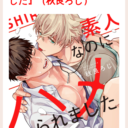
した
』
（秋良ろじ
）