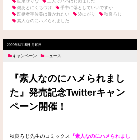
世尾せりな
二人でパパはじめました
傷あとにくちづけ
手中に落としていいですか
既婚者宇佐美は暴かれたい
汐にがり
秋良ろじ
素人なのにハメられました
2020年6月15日 月曜日
キャンペーン
ニュース
『素人なのにハメられまし
た』発売記念Twitterキャン
ペーン開催！
秋良ろじ先生の
コミックス
『素人なのにハメられまし