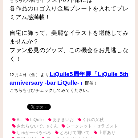
もちろん今回も
各作品のロゴ入り金属プレートを入れてプレ
ミアム感満載！
自宅に飾って、美麗なイラストを堪能してみ
ませんか？
ファン必見のグッズ、この機会をお見逃しな
く！
LiQulle5周年展「LiQulle 5th
12月4日（金）より
anniversary -bar LiQulle-」
開催！
こちらもぜひチェックしてみてください。
BL
LiQulle
あまきいお
くれの又秋
さわらないで、αくん
シークレット・セラピスト
しゅがーぺろぺろ
とろけて開いて
上原あり