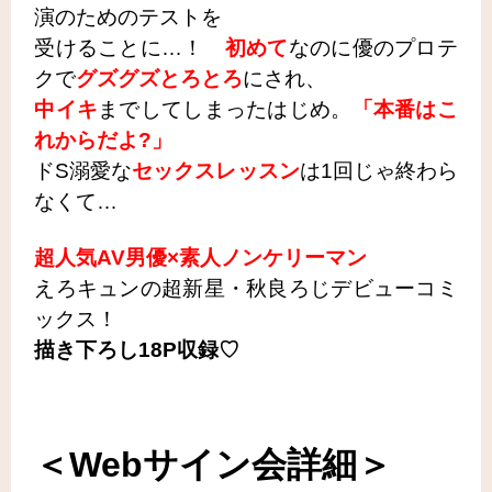
演のためのテストを
受けることに…！
初めて
なのに優のプロテ
クで
グズグズとろとろ
にされ、
中イキ
までしてしまったはじめ。
「本番はこ
れからだよ?」
ドS溺愛な
セックスレッスン
は1回じゃ終わら
なくて…
超人気AV男優×素人ノンケリーマン
えろキュンの超新星・秋良ろじデビューコミ
ックス！
描き下ろし18P収録♡
＜Webサイン会詳細＞