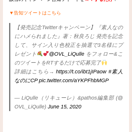
▼告知ツイートはこちら
【発売記念Twitterキャンペーン】『素人なの
にハメられました』著：秋良ろじ 発売を記念
して、サイン入り色校正を抽選で3名様にプ
レゼント
@OVL_LiQulle
をフォロー&こ
のツイートをRTするだけで応募完了
詳細はこちら→
https://t.co/ibt1jIPaow
#素人
なのにCP
pic.twitter.com/aYKPFhbMGP
— LiQulle（リキューレ）&pathos編集部 (@
OVL_LiQulle)
June 15, 2020