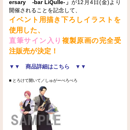
ersary -bar LiQulle-」
が12月4日(金)より
開催されることを記念して、
イベント用描き下ろしイラストを
使用した、
直筆サイン入り
複製原画の完全受
注販売が決定！
▼▼ 商品詳細はこちら ▼▼
■ とろけて開いて／しゅがーぺろぺろ