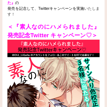
た』
の
発売を記念して、
Twitter
キャンペーンを実施
いたしま
す！
＜『素人なのにハメられました
』
発売記念
Twitter キャンペーン♡＞