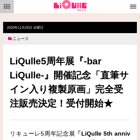
メ
ニ
ュ
ー
2020年11月25日 水曜日
ニュース
LiQulle5周年展『-bar
LiQulle-』開催記念「直筆サ
イン入り複製原画」完全受
注販売決定！受付開始★
リキューレ5周年記念展
「LiQulle 5th anniv