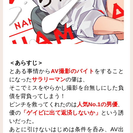
＜あらすじ＞
とある事情から
AV撮影のバイト
をすること
になった
サラリーマン
の肇は、
そこでミスをやらかし撮影を台無しにした
負
債を背負ってしまう！
ピンチを救ってくれたのは
人気No.1の男優
、
優の
「ゲイビに出て返済しないか」
という誘
いだった。
あとに引けないはじめは条件を呑み、AV出